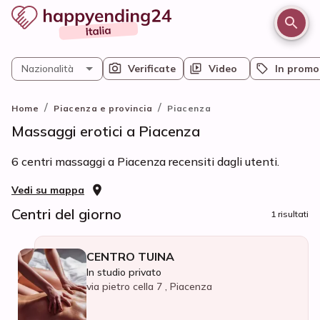
Nazionalità
Verificate
Video
In promo
/
/
Home
Piacenza e provincia
Piacenza
Massaggi erotici a Piacenza
6 centri massaggi a Piacenza recensiti dagli utenti.
Vedi su mappa
Centri del giorno
1 risultati
CENTRO TUINA
In studio privato
via pietro cella 7 , Piacenza