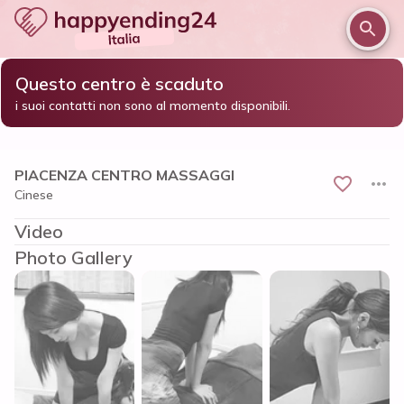
Questo centro è scaduto
/
/
/
Home
Piacenza e provincia
Piacenza
i suoi contatti non sono al momento disponibili.
PIACENZA CENTRO MASSAGGI
PIACENZA CENTRO MASSAGGI
Cinese
Video
Photo Gallery