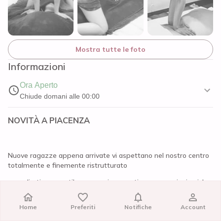
Mostra tutte le foto
Informazioni
Ora Aperto
Chiude domani alle 00:00
NOVITÀ A PIACENZA
Nuove ragazze appena arrivate vi aspettano nel nostro centro
totalmente e finemente ristrutturato
accoglierti con gentilezza per rigenerarti con sensazioni uniche
e guidarti nel rilassante ambiente che abbiamo creato per te,
queste sono le uniche regole che seguiamo per condurti nel
Home
Home
Preferiti
Preferiti
Notifiche
Notifiche
Account
Account
nostro angolo dei desideri.