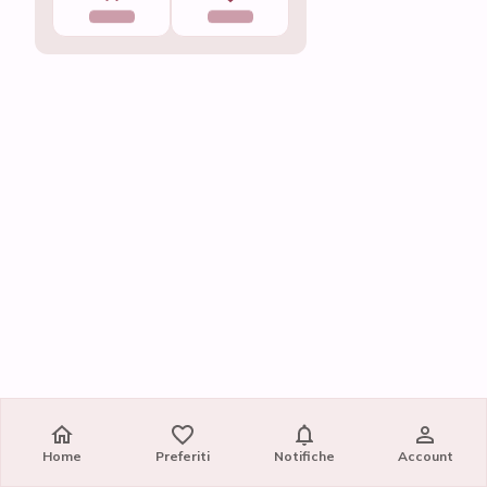
Home
Home
Preferiti
Preferiti
Notifiche
Notifiche
Account
Account