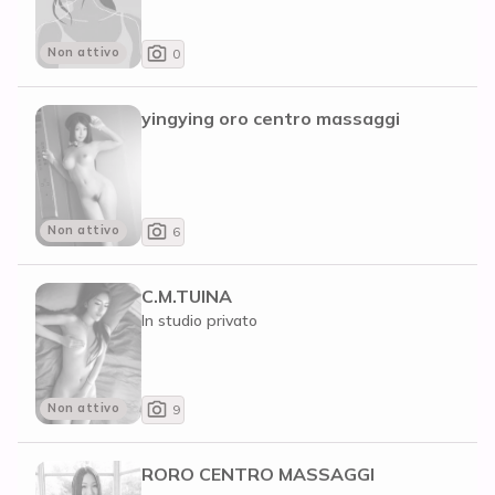
Non attivo
0
yingying oro centro massaggi
Non attivo
6
C.M.TUINA
In studio privato
Non attivo
9
RORO CENTRO MASSAGGI