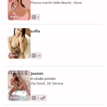
Piazza martiri della libertà , Sona
Basic
2
sofia
Basic
14
Jasmin
In studio privato
Via Saval, 19, Verona
Basic
1