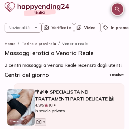
Nazionalità
Verificate
Video
In promo
/
/
Home
Torino e provincia
Venaria reale
Massaggi erotici a Venaria Reale
2 centri massaggi a Venaria Reale recensiti dagli utenti.
Centri del giorno
1 risultati
🌴🌿🍀 SPECIALISTA NEI
TRATTAMENTI PARTI DELICATE 🙌
4.9/5
(8)
In studio privato
Basic
9