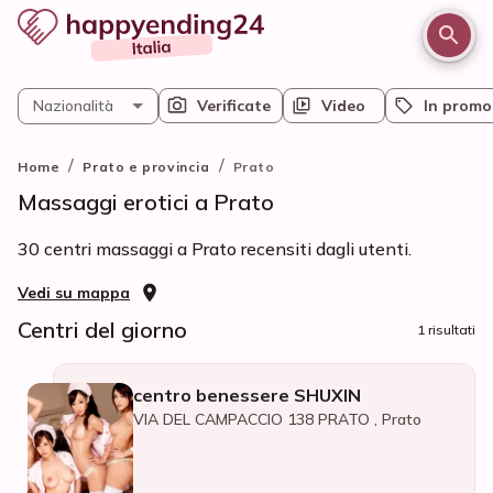
Nazionalità
Verificate
Video
In promo
/
/
Home
Prato e provincia
Prato
Massaggi erotici a Prato
30 centri massaggi a Prato recensiti dagli utenti.
Vedi su mappa
Centri del giorno
1 risultati
centro benessere SHUXIN
VIA DEL CAMPACCIO 138 PRATO , Prato