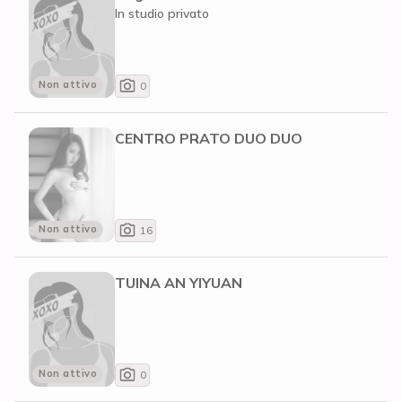
In studio privato
Non attivo
0
CENTRO PRATO DUO DUO
Non attivo
16
TUINA AN YIYUAN
Non attivo
0