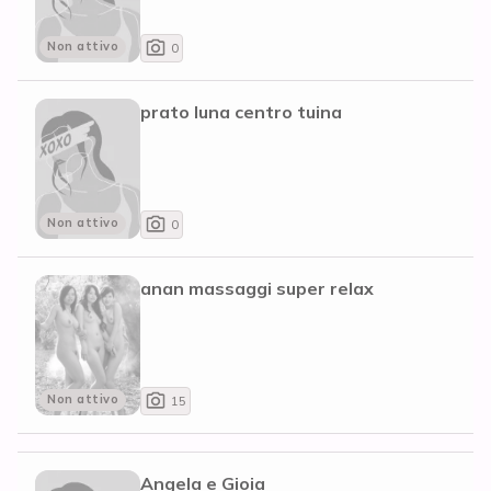
Non attivo
0
prato luna centro tuina
Non attivo
0
anan massaggi super relax
Non attivo
15
Angela e Gioia