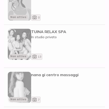
Non attivo
0
TUINA RELAX SPA
In studio privato
Non attivo
13
nana gi centro massaggi
Non attivo
7