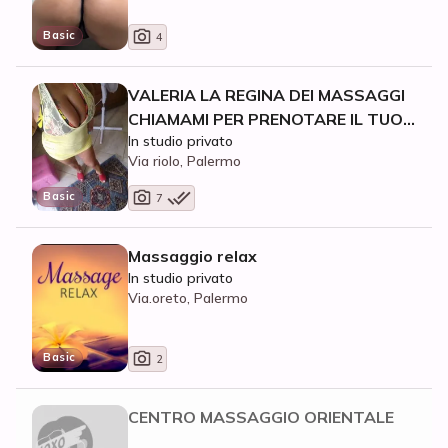
Basic
4
VALERIA LA REGINA DEI MASSAGGI
CHIAMAMI PER PRENOTARE IL TUO
In studio privato
BOLLENTE RELAX CON ME! LUN-VEN
Via riolo, Palermo
11 - 19 SABATO 10- 19 (LOCALE
CLIMATIZZATO)
Basic
7
Massaggio relax
In studio privato
Via.oreto, Palermo
Basic
2
CENTRO MASSAGGIO ORIENTALE