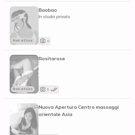
Baobao
In studio privato
Non attivo
0
Rositarose
Non attivo
5
Nuova Apertura Centro massaggi
orientale Asia