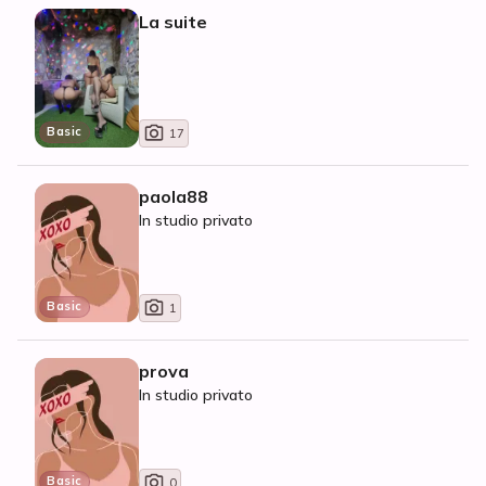
La suite
Basic
17
paola88
In studio privato
Basic
1
prova
In studio privato
Basic
0