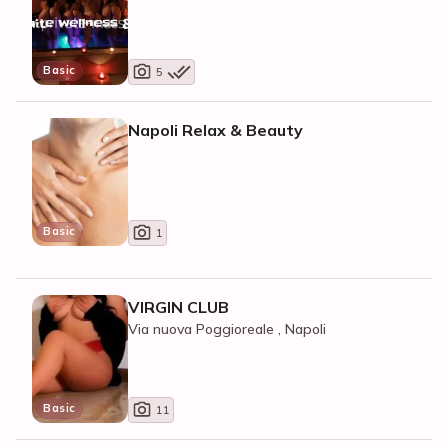
di Napoli, Casoria
Basic
5
Napoli Relax & Beauty
Basic
1
VIRGIN CLUB
Via nuova Poggioreale , Napoli
Basic
11