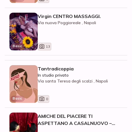
Virgin CENTRO MASSAGGI.
Via nuova Poggioreale , Napoli
Basic
13
Tantradicoppia
In studio privato
Via santa Teresa degli scalzi , Napoli
Basic
0
AMICHE DEL PIACERE TI
ASPETTANO A CASALNUOVO –
MASSAGGI E MOLTO DI PIÙ 🔥VIENI A