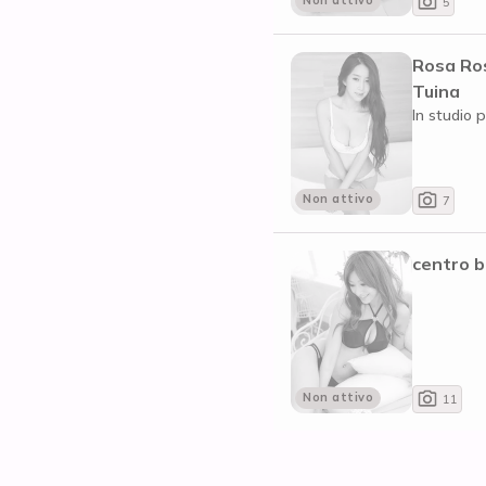
Non attivo
5
Rosa Ro
Tuina
In studio p
Non attivo
7
centro 
Non attivo
11