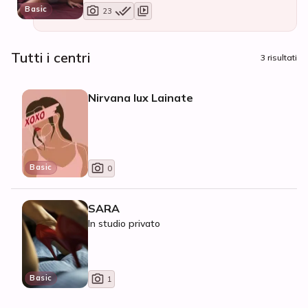
Basic
23
Tutti i centri
3 risultati
Nirvana lux Lainate
Basic
0
SARA
In studio privato
Basic
1