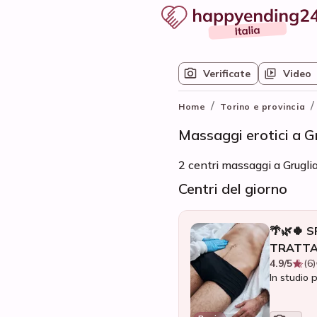
Verificate
Video
/
/
Home
Torino e provincia
Massaggi erotici a G
2 centri massaggi a Gruglia
Centri del giorno
🌴🌿🍀 
TRATTAM
4.9/5
(6)
In studio 