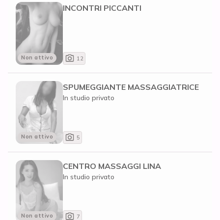
INCONTRI PICCANTI
Non attivo
12
SPUMEGGIANTE MASSAGGIATRICE
In studio privato
Non attivo
5
CENTRO MASSAGGI LINA
In studio privato
Non attivo
7