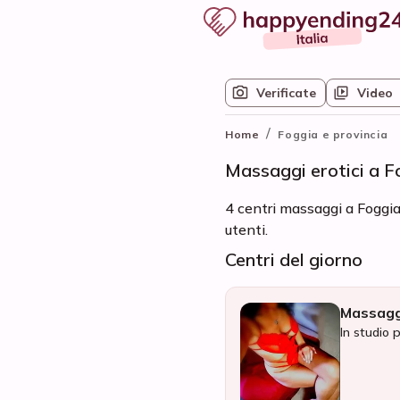
Verificate
Video
/
Home
Foggia e provincia
Massaggi erotici a F
4 centri massaggi a Foggia 
utenti.
Centri del giorno
Massagg
In studio 