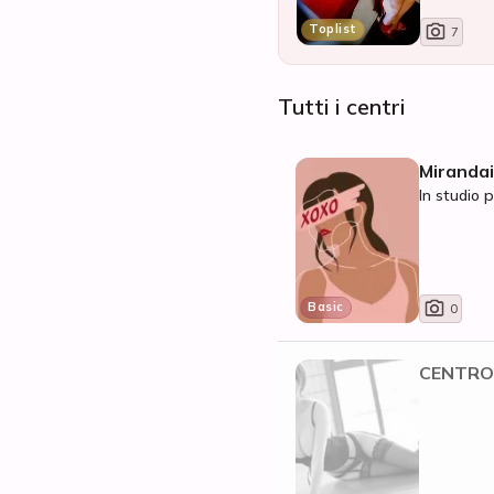
Toplist
7
Tutti i centri
Miranda
In studio p
Basic
0
CENTRO