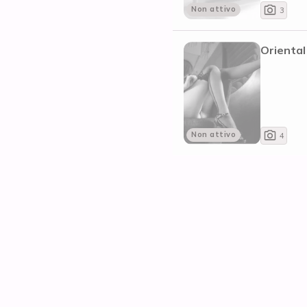
Non attivo
3
Oriental
Non attivo
4