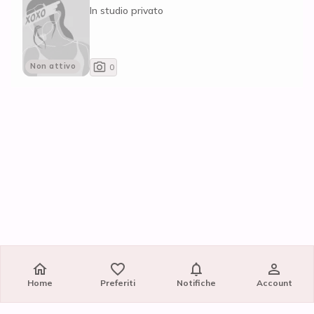
In studio privato
Non attivo
0
Home
Preferiti
Notifiche
Account