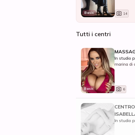
Basic
14
Tutti i centri
MASSAGG
In studio p
marina di 
Basic
6
CENTRO
ISABELL
In studio p