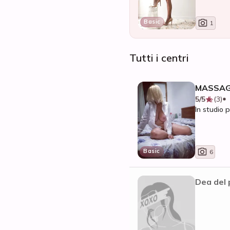
Basic
1
Tutti i centri
MASSAGG
5/5
(3)
In studio p
Basic
6
Dea del 