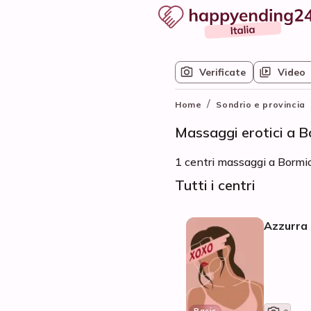
Verificate
Video
/
Home
Sondrio e provincia
Massaggi erotici a B
1 centri massaggi a Bormio 
Tutti i centri
Azzurra