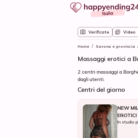
Verificate
Video
/
Home
Savona e provincia
Massaggi erotici a B
2 centri massaggi a Borghe
dagli utenti.
Centri del giorno
NEW MI
EROTICI
In studio 