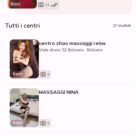
Basic
11
Tutti i centri
27 risultati
centro zhao massaggi relax
Viale druso 52 Bolzano , Bolzano
Basic
5
MASSAGGI NINA
Basic
5