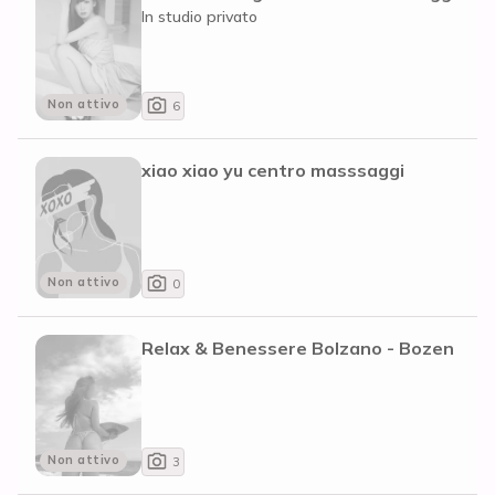
In studio privato
Non attivo
6
xiao xiao yu centro masssaggi
Non attivo
0
Relax & Benessere Bolzano - Bozen
Non attivo
3