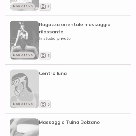
Non attivo
5
Ragazza orientale massaggio
rilassante
In studio privato
Non attivo
6
Centro luna
Non attivo
0
Massaggio Tuina Bolzano