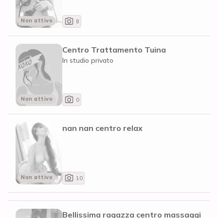
Non attivo
8
Centro Trattamento Tuina
In studio privato
Non attivo
0
nan nan centro relax
Non attivo
10
Bellissima ragazza centro massaggi