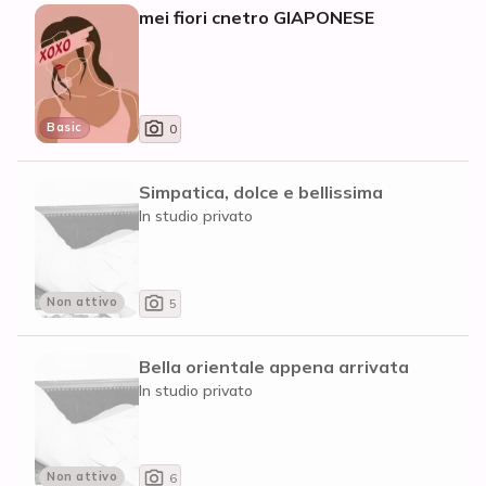
mei fiori cnetro GIAPONESE
Basic
0
Simpatica, dolce e bellissima
In studio privato
Non attivo
5
Bella orientale appena arrivata
In studio privato
Non attivo
6