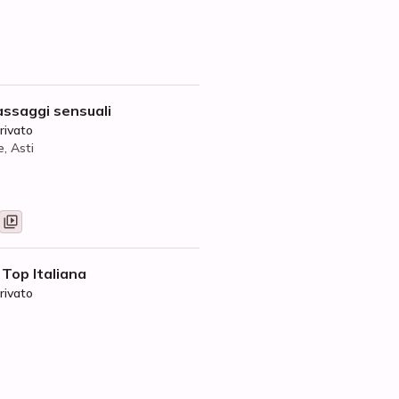
ssaggi sensuali
rivato
e, Asti
 Top Italiana
rivato