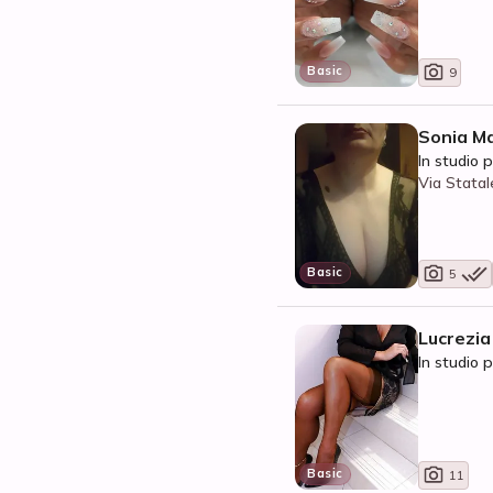
Basic
9
Sonia Ma
In studio p
Via Statal
Basic
5
Lucrezia
In studio p
Basic
11