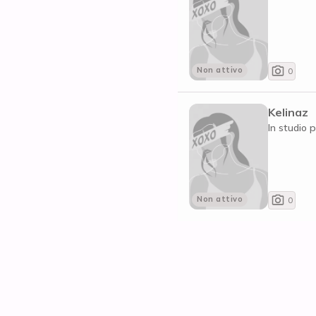
Non attivo
0
Kelinaz
In studio p
Non attivo
0