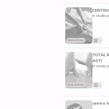
CENTRO 
In studio p
Non attivo
7
TOTAL 
ASTI
In studio p
Non attivo
1
centro t