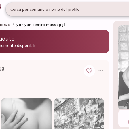
Cerca per comune o nome del profilo
/
Monza
yan yan centro massaggi
caduto
momento disponibili.
ggi