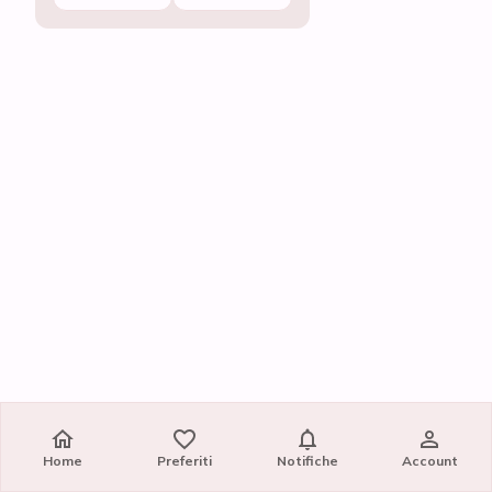
Home
Home
Preferiti
Preferiti
Notifiche
Notifiche
Account
Account