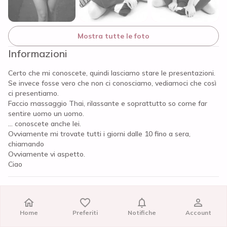
Mostra tutte le foto
Informazioni
Certo che mi conoscete, quindi lasciamo stare le presentazioni.
Se invece fosse vero che non ci conosciamo, vediamoci che così
ci presentiamo.
Faccio massaggio Thai, rilassante e soprattutto so come far
sentire uomo un uomo.
... conoscete anche lei.
Ovviamente mi trovate tutti i giorni dalle 10 fino a sera,
chiamando
Ovviamente vi aspetto.
Ciao
Recensioni
C'è qualche problema?
Home
Home
Preferiti
Preferiti
Notifiche
Notifiche
Account
Account
Per noi la trasparenza e la sicurezza sono importanti: se