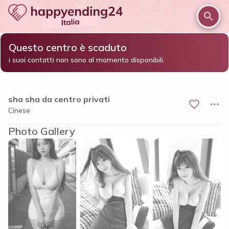
Questo centro è scaduto
/
/
/
Home
Valle daosta
Aosta
sha sha da centro privati
i suoi contatti non sono al momento disponibili.
sha sha da centro privati
Cinese
Photo Gallery