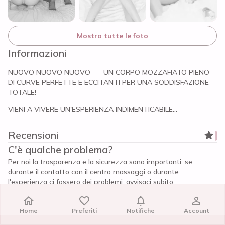
Mostra tutte le foto
Informazioni
NUOVO NUOVO NUOVO --- UN CORPO MOZZAFIATO PIENO
DI CURVE PERFETTE E ECCITANTI PER UNA SODDISFAZIONE
TOTALE!
VIENI A VIVERE UN'ESPERIENZA INDIMENTICABILE...
Recensioni
C'è qualche problema?
Per noi la trasparenza e la sicurezza sono importanti: se
durante il contatto con il centro massaggi o durante
l'esperienza ci fossero dei problemi, avvisaci subito.
Segnala il centro
Home
Home
Preferiti
Preferiti
Notifiche
Notifiche
Account
Account