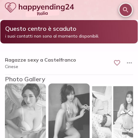
Questo centro è scaduto
/
/
/
Home
Treviso e provincia
Castelfranco Veneto
i suoi contatti non sono al momento disponibili.
Ragazze sexy a Castelfranco
Ragazze sexy a Castelfranco
Cinese
Photo Gallery