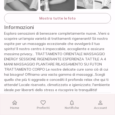
Mostra tutte le foto
Informazioni
Esplora sensazioni di benessere completamente nuove...Vieni a
scoprire un'ampia varietà di trattamenti rigeneranti! Sii nostro
ospite per un massaggio eccezionale che avvolgerà il tuo
spirito! Il nostro centro è impeccabile, accogliente e assicura
massima privacy... TRATTAMENTO ORIENTALE MASSAGGIO
ENERGY SESSIONE RIGENERANTE ESPERIENZA TATTILE A 4
MANI MASSAGGIO PLANTARE RILASSAMENTO SU FUTON
TRATTAMENTO CORPO Le nostre delicate cure sono ciò di cui
hai bisogno! Offriamo una vasta gamma di massaggi...Scegli
quello che più ti aggrada e concediti il profondo relax che qui ti
attende! Locale riservato, climatizzato e igienizzato; l'ambiente
ideale per liberarti dello stress e riscoprire la tranquillità!
Recensioni
C'è qualche problema?
Home
Home
Preferiti
Preferiti
Notifiche
Notifiche
Account
Account
Per noi la trasparenza e la sicurezza sono importanti: se