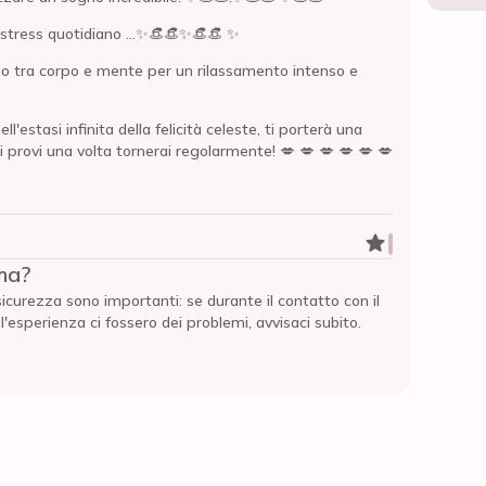
 stress quotidiano ...✨👒👒✨👒👒 ✨
ibrio tra corpo e mente per un rilassamento intenso e
'estasi infinita della felicità celeste, ti porterà una
ci provi una volta tornerai regolarmente! 💋 💋 💋 💋 💋 💋
ma?
sicurezza sono importanti: se durante il contatto con il
esperienza ci fossero dei problemi, avvisaci subito.