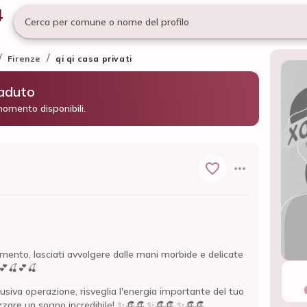
Cerca per comune o nome del profilo
/
/
Firenze
qi qi casa privati
caduto
momento disponibili.
rtimento, lasciati avvolgere dalle mani morbide e delicate
💕🍒💕🍒
lusiva operazione, risveglia l'energia importante del tuo
lizzare un sogno incredibile! ✨👒👒.✨👒👒 ✨👒👒