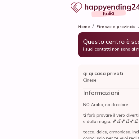
/
Home
Firenze e provincia
Questo centro è s
i suoi contatti non sono al 
qi qi casa privati
Cinese
Informazioni
NO Arabo, no di colore .
ti farò provare il vero dive
e dalla magia. 💕🍒💕🍒💕
tocca, dolce, armoniosa, inc
corpo! solo per te vuoi rea