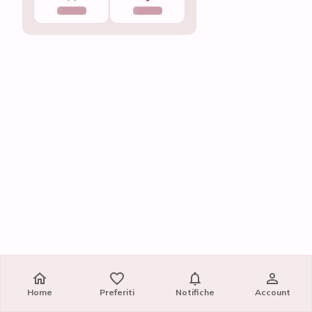
Home
Home
Preferiti
Preferiti
Notifiche
Notifiche
Account
Account