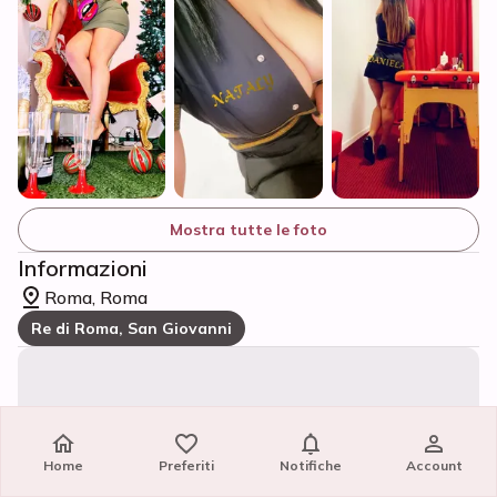
Mostra tutte le foto
Informazioni
Roma, Roma
Re di Roma, San Giovanni
Home
Home
Preferiti
Preferiti
Notifiche
Notifiche
Account
Account