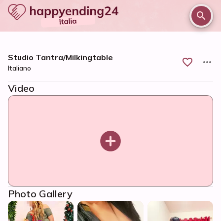
/
/
/
Home
Roma e provincia
Roma
Studio Tantra/Milkingtable
Studio Tantra/Milkingtable
Italiano
Video
Photo Gallery