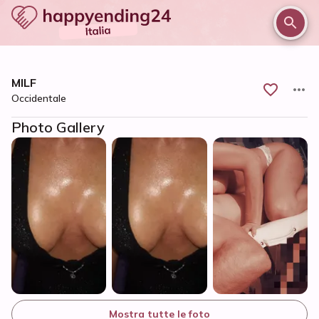
/
/
/
Home
Cremona e provincia
Cremona
MILF
MILF
Occidentale
Photo Gallery
Mostra tutte le foto