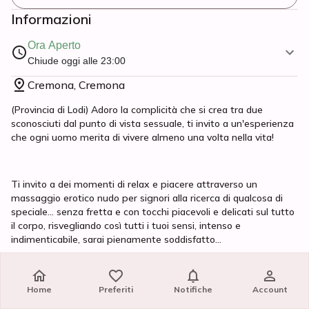
Informazioni
Ora Aperto
Chiude oggi alle 23:00
Cremona, Cremona
(Provincia di Lodi) Adoro la complicità che si crea tra due
sconosciuti dal punto di vista sessuale, ti invito a un'esperienza
che ogni uomo merita di vivere almeno una volta nella vita!
Ti invito a dei momenti di relax e piacere attraverso un
massaggio erotico nudo per signori alla ricerca di qualcosa di
speciale... senza fretta e con tocchi piacevoli e delicati sul tutto
il corpo, risvegliando così tutti i tuoi sensi, intenso e
indimenticabile, sarai pienamente soddisfatto...
Mi riservo il diritto di selezionare le persone, rispetto,
Home
Home
Preferiti
Preferiti
Notifiche
Notifiche
Account
Account
riservatezza e educazione devono essere al primo posto!.