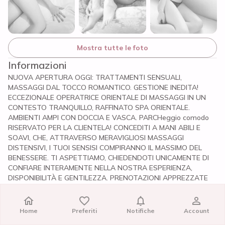
Mostra tutte le foto
Informazioni
NUOVA APERTURA OGGI: TRATTAMENTI SENSUALI,
MASSAGGI DAL TOCCO ROMANTICO. GESTIONE INEDITA!
ECCEZIONALE OPERATRICE ORIENTALE DI MASSAGGI IN UN
CONTESTO TRANQUILLO, RAFFINATO SPA ORIENTALE.
AMBIENTI AMPI CON DOCCIA E VASCA. PARCHeggio comodo
RISERVATO PER LA CLIENTELA! CONCEDITI A MANI ABILI E
SOAVI, CHE, ATTRAVERSO MERAVIGLIOSI MASSAGGI
DISTENSIVI, I TUOI SENSISI COMPIRANNO IL MASSIMO DEL
BENESSERE. TI ASPETTIAMO, CHIEDENDOTI UNICAMENTE DI
CONFIARE INTERAMENTE NELLA NOSTRA ESPERIENZA,
DISPONIBILITÀ E GENTILEZZA. PRENOTAZIONI APPREZZATE
Orari di apertura: 9.30_21.00 tutti i giorni [inclusi i festivi]
Indirizzo: Via Borgazzi 44, Monza
Home
Home
Preferiti
Preferiti
Notifiche
Notifiche
Account
Account
Recensioni