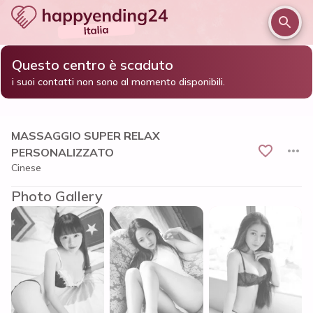
Questo centro è scaduto
/
/
/
Home
Monza e brianza
Monza
i suoi contatti non sono al momento disponibili.
MASSAGGIO SUPER RELAX PERSONALIZZATO
MASSAGGIO SUPER RELAX
PERSONALIZZATO
Cinese
Photo Gallery