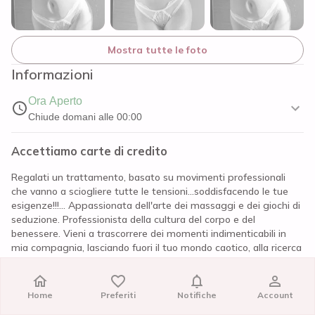
Mostra tutte le foto
Informazioni
Ora Aperto
Chiude domani alle 00:00
Accettiamo carte di credito
Regalati un trattamento, basato su movimenti professionali
che vanno a sciogliere tutte le tensioni...soddisfacendo le tue
esigenze!!!... Appassionata dell'arte dei massaggi e dei giochi di
seduzione. Professionista della cultura del corpo e del
benessere. Vieni a trascorrere dei momenti indimenticabili in
mia compagnia, lasciando fuori il tuo mondo caotico, alla ricerca
di pace e relax..... ...La vera essenza della donna.. racchiusa in un
meraviglioso TANTRA... Che ama vivere momenti intensi, quelli
che tolgono il respiro, regalando risate che meritano di essere
Home
Home
Preferiti
Preferiti
Notifiche
Notifiche
Account
Account
ricordate... ...Vivi un’esperienza unica.. Ritagliati un magico