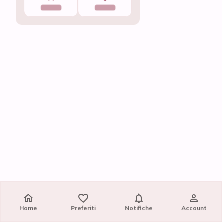
Home
Home
Preferiti
Preferiti
Notifiche
Notifiche
Account
Account