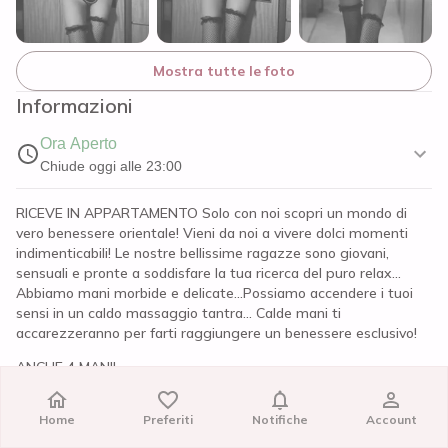
Mostra tutte le foto
Informazioni
Ora Aperto
Chiude oggi alle 23:00
RICEVE IN APPARTAMENTO Solo con noi scopri un mondo di
vero benessere orientale! Vieni da noi a vivere dolci momenti
indimenticabili! Le nostre bellissime ragazze sono giovani,
sensuali e pronte a soddisfare la tua ricerca del puro relax...
Abbiamo mani morbide e delicate...Possiamo accendere i tuoi
sensi in un caldo massaggio tantra... Calde mani ti
accarezzeranno per farti raggiungere un benessere esclusivo!
ANCHE 4 MANI!
SOLO ITALIANI
Home
Home
Preferiti
Preferiti
Notifiche
Notifiche
Account
Account