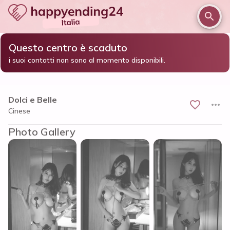
Questo centro è scaduto
/
/
/
Home
Alessandria e provincia
Alessandria
i suoi contatti non sono al momento disponibili.
Dolci e Belle
Dolci e Belle
Cinese
Photo Gallery