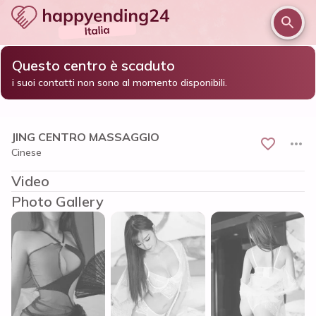
Questo centro è scaduto
/
/
/
Home
Roma e provincia
Roma
i suoi contatti non sono al momento disponibili.
JING CENTRO MASSAGGIO
JING CENTRO MASSAGGIO
Cinese
Video
Photo Gallery