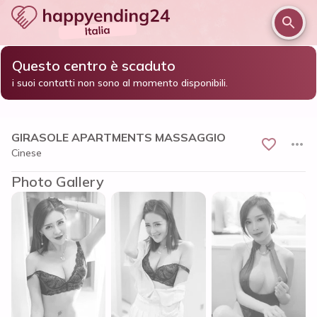
Questo centro è scaduto
/
/
/
Home
Pavia e provincia
Pavia
i suoi contatti non sono al momento disponibili.
GIRASOLE APARTMENTS MASSAGGIO
GIRASOLE APARTMENTS MASSAGGIO
Cinese
Photo Gallery