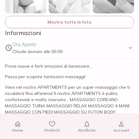
Mostra tutte le foto
Informazioni
Ora Aperto
Chiude domani alle 00:00
Prova nuove e forti emozioni di benessere...
Passa per scoprire tantissimi massaggi!
Vieni nel nostro APARTMENTS per un super massaggio che ti
riscalderà fino all'anima! Il nostro APARTMENTS è pulito,
confortevole e molto riservato... MASSAGGIO COREANO
MASSAGGIO TUINA MASSAGGIO RELAX MASSAGGIO 4 MANI
MASSAGGIO CON PIEDI MASSAGGIO SU FUTON BODY
MASSAGE I nostri dolci trattamenti sono quello che ti ci vuole!
Eseguiamo tutti i tipi di massaggio...Scegli il tuo preferito e
Home
Home
Preferiti
Preferiti
Notifiche
Notifiche
Account
Account
goditi l'intenso relax che qui puoi trovare! Ambiente riservato ,
climatizzato e sanificato ; il posto perfetto per abbandonare lo