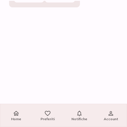
Home
Home
Preferiti
Preferiti
Notifiche
Notifiche
Account
Account