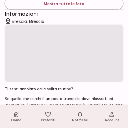
Mostra tutte le foto
Informazioni
Brescia, Brescia
Ti senti annoiato dalla solita routine?
Se quello che cerchi è un posto tranquillo dove rilassarti ed
assaporare il piacere di essere massaggiato, prenditi una pausa
in mia compagnia!
Un'esperienza unica ed avvolgente... completamente pervaso
Home
Home
Preferiti
Preferiti
Notifiche
Notifiche
Account
Account
da una sensazione di benessere e relax...per poi esplodere nel