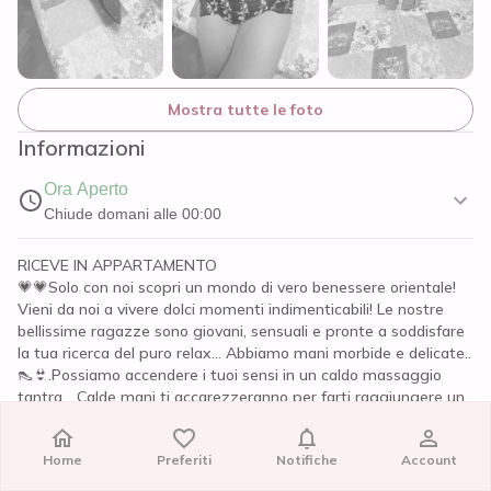
Mostra tutte le foto
Informazioni
Ora Aperto
Chiude domani alle 00:00
RICEVE IN APPARTAMENTO
💗💗Solo con noi scopri un mondo di vero benessere orientale!
Vieni da noi a vivere dolci momenti indimenticabili! Le nostre
bellissime ragazze sono giovani, sensuali e pronte a soddisfare
la tua ricerca del puro relax... Abbiamo mani morbide e delicate..
👠👙.Possiamo accendere i tuoi sensi in un caldo massaggio
tantra... Calde mani ti accarezzeranno per farti raggiungere un
benessere esclusivo! ANCHE 4 MANI!💗💗
Home
Home
Preferiti
Preferiti
Notifiche
Notifiche
Account
Account
Recensioni