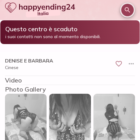
Questo centro è scaduto
/
/
/
Home
Firenze e provincia
Firenze
DENISE E BARBARA
i suoi contatti non sono al momento disponibili.
DENISE E BARBARA
Cinese
Video
Photo Gallery