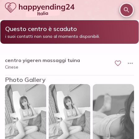
Questo centro è scaduto
/
/
/
Home
Cremona e provincia
Cremona
i suoi contatti non sono al momento disponibili.
centro yigeren massaggi tuina
centro yigeren massaggi tuina
Cinese
Photo Gallery