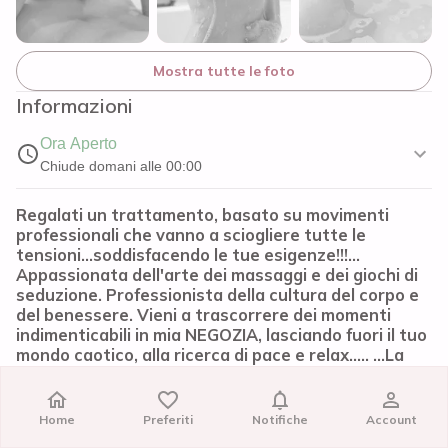
Mostra tutte le foto
Informazioni
Ora Aperto
Chiude domani alle 00:00
Regalati un trattamento, basato su movimenti
professionali che vanno a sciogliere tutte le
tensioni...soddisfacendo le tue esigenze!!!...
Appassionata dell'arte dei massaggi e dei giochi di
seduzione. Professionista della cultura del corpo e
del benessere. Vieni a trascorrere dei momenti
indimenticabili in mia NEGOZIA, lasciando fuori il tuo
mondo caotico, alla ricerca di pace e relax..... ...La
vera essenza della donna.. racchiusa in un
meraviglioso TANTRA... Che ama vivere momenti
intensi, quelli che tolgono il respiro, regalando
Home
Home
Preferiti
Preferiti
Notifiche
Notifiche
Account
Account
risate che meritano di essere ricordate... ...Vivi