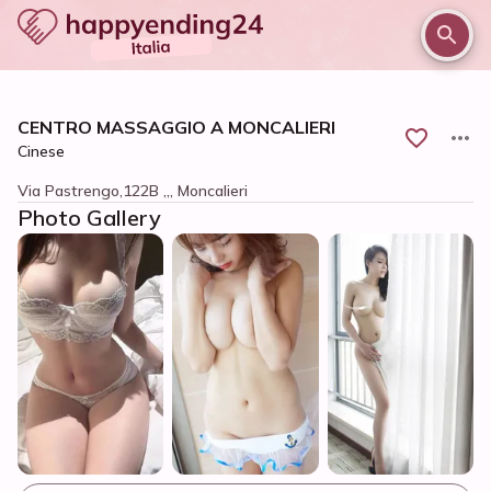
/
/
/
Home
Torino e provincia
Moncalieri
CENTRO MASSAGGIO A MONCALIERI
CENTRO MASSAGGIO A MONCALIERI
Cinese
Via Pastrengo,122B ,,, Moncalieri
Photo Gallery