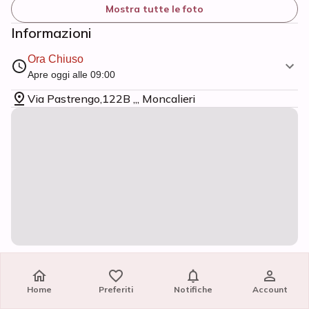
Mostra tutte le foto
Informazioni
Ora Chiuso
Apre oggi alle 09:00
Via Pastrengo,122B ,,, Moncalieri
Centro massaggio A MONCALIERI.
Massaggiatrici professioniste dolci e bellissime, capaci di donare
Home
Home
Preferiti
Preferiti
Notifiche
Notifiche
Account
Account
al tuo corpo sensazioni nuova energia nuove e indimenticabili.