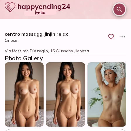
/
/
/
Home
Monza e brianza
Monza
centro massaggi jinjin relax
centro massaggi jinjin relax
Cinese
Via Massimo D'Azeglio, 16 Giussano , Monza
Photo Gallery