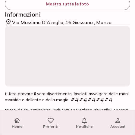
Mostra tutte le foto
Informazioni
Via Massimo D'Azeglio, 16 Giussano , Monza
ti farò provare il vero divertimento, lasciati avvolgere dalle mani
morbide e delicate e dalla magia.
💕🍒💕🍒💕🍒💕🍒💕🍒
tocca, dolce, armoniosa, inclusiva operazione, risveglia l'energia
importante del tuo corpo! solo per te vuoi realizzare un sogno
incredibile!
.
✨👒👒
✨👒👒
✨👒👒
Home
Home
Preferiti
Preferiti
Notifiche
Notifiche
Account
Account
con me puoi dimenticare lo stress quotidiano ...
✨👒👒✨👒👒
✨