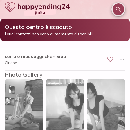
Questo centro è scaduto
/
/
/
Home
Cagliari e provincia
Cagliari
i suoi contatti non sono al momento disponibili.
centro massaggi chen xiao
centro massaggi chen xiao
Cinese
Photo Gallery