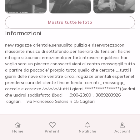
Mostra tutte le foto
Informazioni
new ragazze orientale.sensualita pulizia e riservatezzacon
rilassante musica di sottofondo,per liberarti da tensioni fisiche
ed agio situazioni emozionali,per farti ritrovare equilibrio. hai
voglia.sara un piacere conoscerti.vieni al centro massaggiil tutto
a partire da poccoc'e' prorpio tutto quello che cercate ....tutti i
giorni dalle nove alle ventitre circa...ragazze orientali espertenel
prendersi cura del cliente fino in fondo...con riti ,, massaggi,,
coccole e carezze.^^^^^^^tutti i giorni ****************((vedrai
che uscirai soddisfatto ))baci ,9:00-23:00 , 3889283926
cagliari. via Francesco Salaris n 15 Cagliari
Recensioni
C'è qualche problema?
Home
Home
Preferiti
Preferiti
Notifiche
Notifiche
Account
Account
Per noi la trasparenza e la sicurezza sono importanti: se