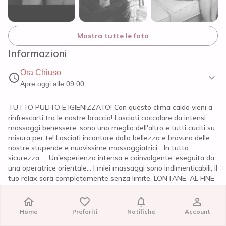
Mostra tutte le foto
Informazioni
Ora Chiuso
Apre oggi alle 09:00
TUTTO PULITO E IGIENIZZATO! Con questo clima caldo vieni a
rinfrescarti tra le nostre braccia! Lasciati coccolare da intensi
massaggi benessere, sono uno meglio dell'altro e tutti cuciti su
misura per te! Lasciati incantare dalla bellezza e bravura delle
nostre stupende e nuovissime massaggiatrici... In tutta
sicurezza..... Un'esperienza intensa e coinvolgente, eseguita da
una operatrice orientale... I miei massaggi sono indimenticabili, il
tuo relax sarà completamente senza limite. LONTANE. AL FINE
DI SODDISFARE AL MEGLIO LE VOSTRE ASPETTATIVE IL
CENTRO DISPONE DI MASSAGGIATRICI ESPERTE NEI
SEGUENTI MASSAGGI: MASSAGGIO SPECIAL THAI CORPO SU
Home
Home
Preferiti
Preferiti
Notifiche
Notifiche
Account
Account
CORPO CON VASCA IDROMASSAGGIO MASSAGGIO