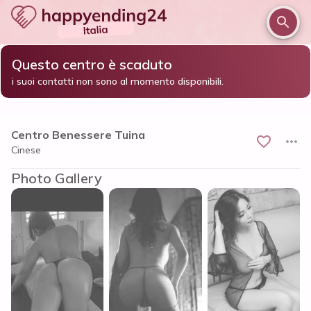
Questo centro è scaduto
/
/
/
Home
Milano e provincia
Paderno Dugnano
i suoi contatti non sono al momento disponibili.
Centro Benessere Tuina
Centro Benessere Tuina
Cinese
Photo Gallery