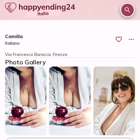
/
/
/
Home
Firenze e provincia
Firenze
Camilla
Camilla
Italiano
Via Francesco Baracca, Firenze
Photo Gallery