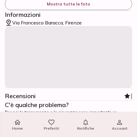
Mostra tutte le foto
Informazioni
Via Francesco Baracca, Firenze
Recensioni
C'è qualche problema?
Per noi la trasparenza e la sicurezza sono importanti: se
durante il contatto con il centro massaggi o durante
l'esperienza ci fossero dei problemi, avvisaci subito.
Home
Home
Preferiti
Preferiti
Notifiche
Notifiche
Account
Account
Segnala il centro